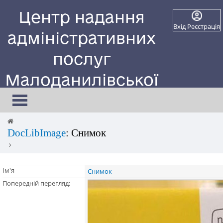
Центр надання
Вхід
Реєстрація
адміністративних
послуг
Малоданилівської
селищної ради
Toggle
navigation
Сайт працює в тестовому режимі
DocLibImage
: Снимок
Ім'я
Снимок
Попередній перегляд: