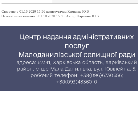
Створено о 01.10.2020 15:36 користувачем Карпенко Ю.В.
Останні зміни внесено о 01.10.2020 15:36. Автор: Карпенко Ю.В.
Центр надання адміністративних
послуг
Малоданилівської селищної ради
адреса: 62341, Харківська область, Харківський
район, с-ще Мала Данилівка, вул. Ювілейна, 5;
робочий телефон: +38(096)6730656;
+38(093)4336010