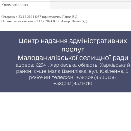
Ключові слова
Створено о 23.12.2024 8:57 користувачем Пашко В.Д.
Останні зміни внесено о 23.12.2024 8:57. Автор: Пашко В.Д.
Центр надання адміністративних
послуг
Малоданилівської селищної ради
адреса: 62341, Харківська область, Харківський
район, с-ще Мала Данилівка, вул. Ювілейна, 5;
робочий телефон: +38(096)6730656;
+38(093)4336010