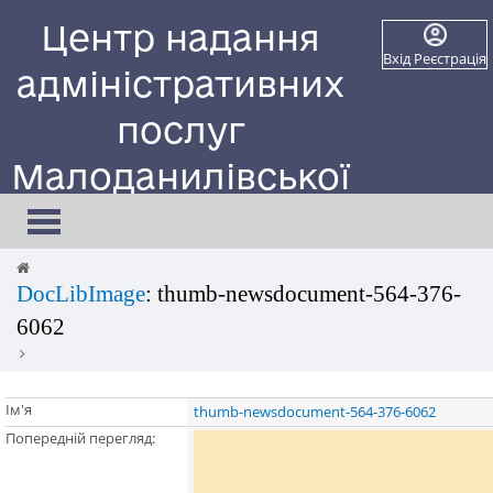
Центр надання
Вхід
Реєстрація
адміністративних
послуг
Малоданилівської
селищної ради
Toggle
navigation
Сайт працює в тестовому режимі
DocLibImage
: thumb-newsdocument-564-376-
6062
Ім'я
thumb-newsdocument-564-376-6062
Попередній перегляд: