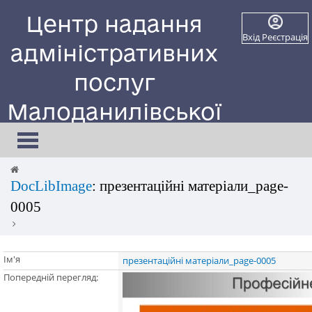
Центр надання
Вхід
Реєстрація
адміністративних
послуг
Малоданилівської
селищної ради
Toggle
navigation
Сайт працює в тестовому режимі
DocLibImage
: презентаційні матеріали_page-
0005
Ім'я
презентаційні матеріали_page-0005
Попередній перегляд: