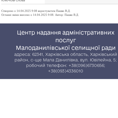
Ключові слова
Створено о 14.04.2025 9:08 користувачем Пашко В.Д.
Останні зміни внесено о 14.04.2025 9:08. Автор: Пашко В.Д.
Центр надання адміністративних
послуг
Малоданилівської селищної ради
адреса: 62341, Харківська область, Харківський
район, с-ще Мала Данилівка, вул. Ювілейна, 5;
робочий телефон: +38(096)6730656;
+38(093)4336010