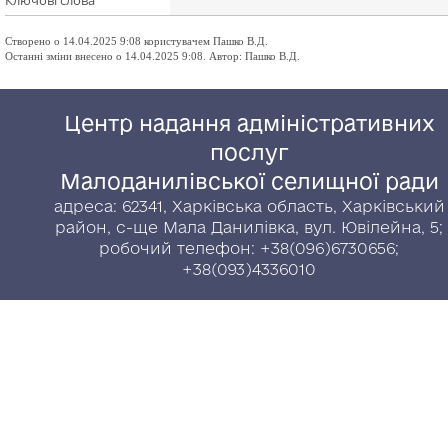
Ключові слова
Створено о 14.04.2025 9:08 користувачем Пашко В.Д.
Останні зміни внесено о 14.04.2025 9:08. Автор: Пашко В.Д.
Центр надання адміністративних
послуг
Малоданилівської селищної ради
адреса: 62341, Харківська область, Харківський
район, с-ще Мала Данилівка, вул. Ювілейна, 5;
робочий телефон: +38(096)6730656;
+38(093)4336010