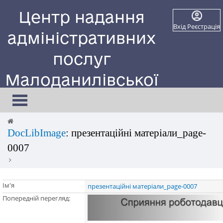
Центр надання
Вхід
Реєстрація
адміністративних
послуг
Малоданилівської
селищної ради
Toggle
navigation
Сайт працює в тестовому режимі
DocLibImage
: презентаційні матеріали_page-
0007
Ім'я
презентаційні матеріали_page-0007
Попередній перегляд: