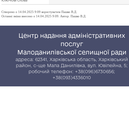
Ключові слова
Створено о 14.04.2025 9:09 користувачем Пашко В.Д.
Останні зміни внесено о 14.04.2025 9:09. Автор: Пашко В.Д.
Центр надання адміністративних
послуг
Малоданилівської селищної ради
адреса: 62341, Харківська область, Харківський
район, с-ще Мала Данилівка, вул. Ювілейна, 5;
робочий телефон: +38(096)6730656;
+38(093)4336010