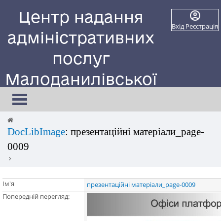
Центр надання
Вхід
Реєстрація
адміністративних
послуг
Малоданилівської
селищної ради
Toggle
navigation
Сайт працює в тестовому режимі
DocLibImage
: презентаційні матеріали_page-
0009
Ім'я
презентаційні матеріали_page-0009
Попередній перегляд: