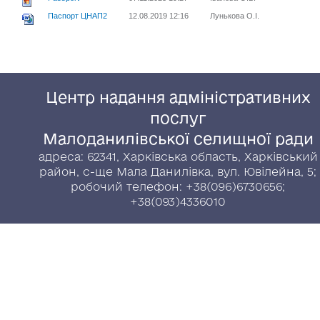
Паспорт ЦНАП2
12.08.2019 12:16
Лунькова О.І.
Центр надання адміністративних
послуг
Малоданилівської селищної ради
адреса: 62341, Харківська область, Харківський
район, с-ще Мала Данилівка, вул. Ювілейна, 5;
робочий телефон: +38(096)6730656;
+38(093)4336010