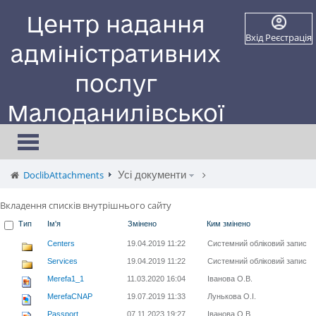
Центр надання
Вхід
Реєстрація
адміністративних
послуг
Малоданилівської
селищної ради
Toggle
navigation
Сайт працює в тестовому режимі
DoclibAttachments
Усі документи
Вкладення списків внутрішнього сайту
Тип
Ім'я
Змінено
Ким змінено
Centers
19.04.2019 11:22
Системний обліковий запис
Services
19.04.2019 11:22
Системний обліковий запис
Merefa1_1
11.03.2020 16:04
Іванова О.В.
MerefaCNAP
19.07.2019 11:33
Лунькова О.І.
Passport
07.11.2023 19:27
Іванова О.В.