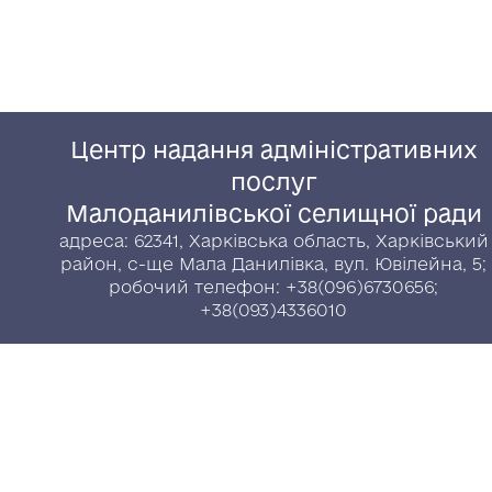
Центр надання адміністративних
послуг
Малоданилівської селищної ради
адреса: 62341, Харківська область, Харківський
район, с-ще Мала Данилівка, вул. Ювілейна, 5;
робочий телефон: +38(096)6730656;
+38(093)4336010