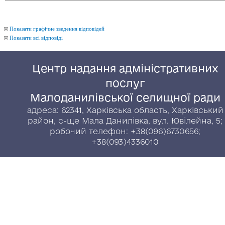
Показати графічне зведення відповідей
Показати всі відповіді
Центр надання адміністративних
послуг
Малоданилівської селищної ради
адреса: 62341, Харківська область, Харківський
район, с-ще Мала Данилівка, вул. Ювілейна, 5;
робочий телефон: +38(096)6730656;
+38(093)4336010