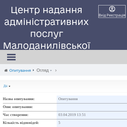
Центр надання
Вхід
Реєстрація
адміністративних
послуг
Малоданилівської
селищної ради
Toggle
navigation
Сайт працює в тестовому режимі
Опитування
Огляд
Дії
Назва опитування:
Опитування
Опис опитування:
Час створення:
03.04.2019 13:51
Кількість відповідей:
5