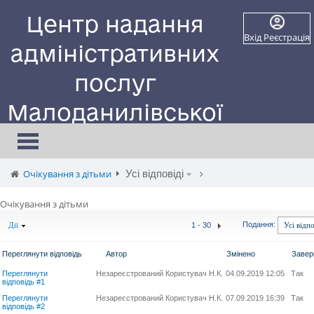
Центр надання
Вхід
Реєстрація
адміністративних
послуг
Малоданилівської
селищної ради
Toggle
navigation
Сайт працює в тестовому режимі
Очікування з дітьми
Усі відповіді
Очікування з дітьми
Подання:
1 - 30
Дії
Усі відпо
Переглянути відповідь
Автор
Змінено
Заве
Переглянути
Незареєстрований Користувач Н.К.
04.09.2019 12:05
Так
відповідь #1
Переглянути
Незареєстрований Користувач Н.К.
07.09.2019 16:39
Так
відповідь #2