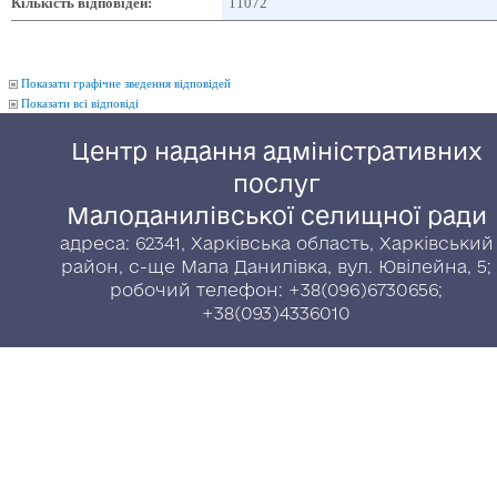
Кількість відповідей:
11072
Показати графічне зведення відповідей
Показати всі відповіді
Центр надання адміністративних
послуг
Малоданилівської селищної ради
адреса: 62341, Харківська область, Харківський
район, с-ще Мала Данилівка, вул. Ювілейна, 5;
робочий телефон: +38(096)6730656;
+38(093)4336010