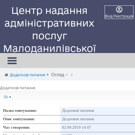
Центр надання
Вхід
Реєстрація
адміністративних
послуг
Малоданилівської
селищної ради
Toggle
navigation
Сайт працює в тестовому режимі
Додаткові питання
Огляд
Додаткові питання
Дії
Назва опитування:
Додаткові питання
Опис опитування:
Додаткові питання
Час створення:
02.09.2019 14:07