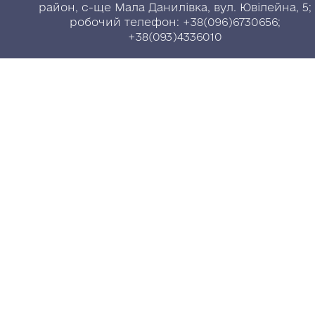
район, с-ще Мала Данилівка, вул. Ювілейна, 5;
робочий телефон: +38(096)6730656;
+38(093)4336010