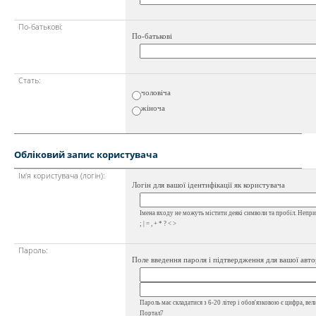
По-батькові:
По-батькові
Стать:
чоловіча
жіноча
Обліковий запис користувача
Ім'я користувача (логін):
Логін для вашої ідентифікації як користувача
Імена входу не можуть містити деякі символи та пробіл. Неприпу
; | = , + * ? < >
Пароль:
Поле введення пароля і підтвердження для вашої авто
Пароль має складатися з 6-20 літер і обов'язковою є цифра, вел
Портал7