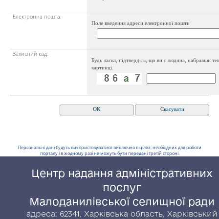
Електронна пошта:
Поле введення адреси електронної пошти
Захисний код:
Будь ласка, підтвердіть, що ви є людина, набравши тек
картинці.
Персональні дані будуть використовуватися виключно в цілях, необхідних для роботи
порталу і в жодному разі не можуть бути передані третій стороні.
Центр надання адміністративних
послуг
Малоданилівської селищної ради
адреса: 62341, Харківська область, Харківський