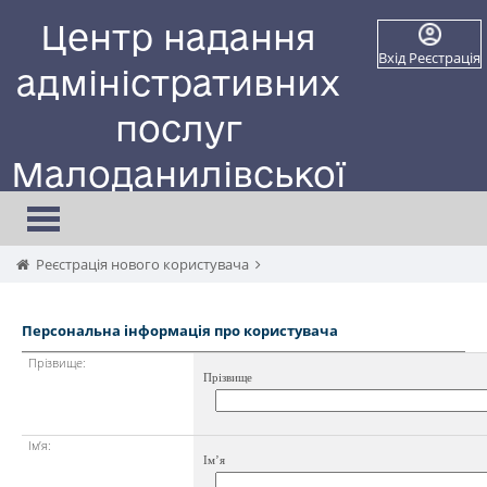
Центр надання
Вхід
Реєстрація
адміністративних
послуг
Малоданилівської
селищної ради
Toggle
navigation
Сайт працює в тестовому режимі
Реєстрація нового користувача
Персональна інформація про користувача
Прізвище:
Прізвище
Ім’я:
Ім’я