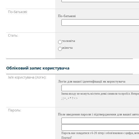
По-батькові:
По-батькові
Стать:
чоловіча
жіноча
Обліковий запис користувача
Ім'я користувача (логін):
Логін для вашої ідентифікації як користувача
Імена входу не можуть містити деякі символи та пробіл. Неприпу
; | = , + * ? < >
Пароль:
Поле введення пароля і підтвердження для вашої авто
Пароль має складатися з 6-20 літер і обов'язковою є цифра, вел
Портал7