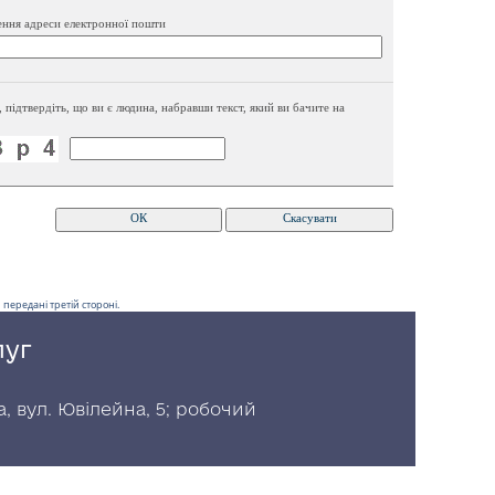
ення адреси електронної пошти
, підтвердіть, що ви є людина, набравши текст, який ви бачите на
передані третій стороні.
луг
, вул. Ювілейна, 5; робочий