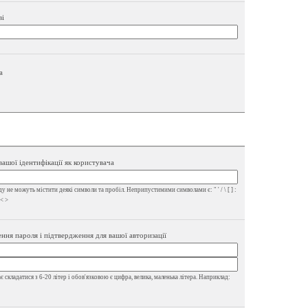
ві
а
вашої ідентифікації як користувача
у не можуть містити деякі символи та пробіл. Неприпустимими символами є: " ' / \ [ ] :
 < >
ння пароля і підтвердження для вашої авторизації
 складатися з 6-20 літер і обов'язковою є цифра, велика, маленька літера. Наприклад: