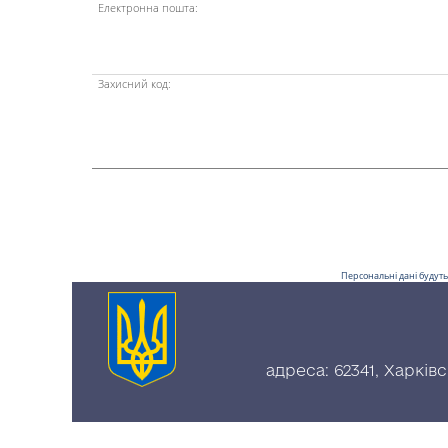
Електронна пошта:
Захисний код:
Персональні дані будуть
адреса: 62341, Харків