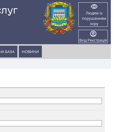
слуг
Людям із
порушенням
и
зору
Вхід
Реєстрація
А БАЗА
НОВИНИ