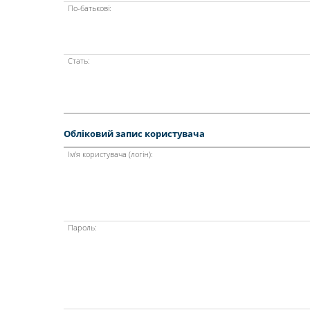
По-батькові:
Стать:
Обліковий запис користувача
Ім'я користувача (логін):
Пароль: