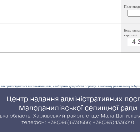
Поле введ
Будь ласка
картинці.
 використовуватися виключно в цілях, необхідних для роботи порталу і в жодному разі не можуть бути 
Центр надання адміністративних пос
Малоданилівської селищної ради
ська область, Харківський район, с-ще Мала Данилівка
телефон: +38(096)6730656; +38(093)4336010