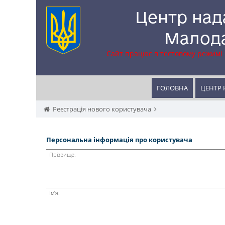
Центр над
Малода
Сайт працює в тестовому режимі
ГОЛОВНА
ЦЕНТР 
Реєстрація нового користувача
Персональна інформація про користувача
Прізвище:
Ім’я: