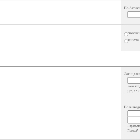
По-батько
чоловіч
жіноча
Логін для 
Імена вход
; | = , + * ?
Поле введе
Пароль має
Портал7