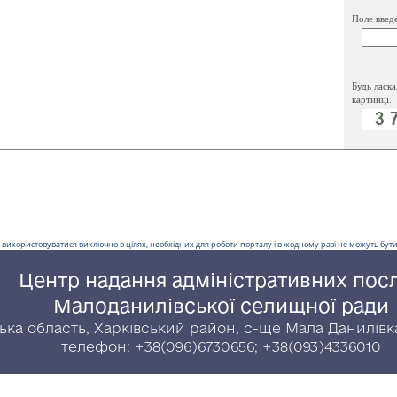
Поле введ
Будь ласка
картинці.
 використовуватися виключно в цілях, необхідних для роботи порталу і в жодному разі не можуть бути 
Центр надання адміністративних пос
Малоданилівської селищної ради
ська область, Харківський район, с-ще Мала Данилівка
телефон: +38(096)6730656; +38(093)4336010