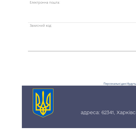
Електронна пошта:
Захисний код:
Персональні дані будуть
адреса: 62341, Харків