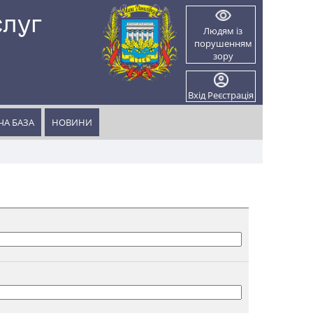
слуг
Людям із
порушенням
и
зору
Вхід
Реєстрація
А БАЗА
НОВИНИ