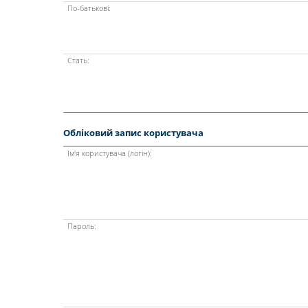
По-батькові:
Стать:
Обліковий запис користувача
Ім'я користувача (логін):
Пароль: