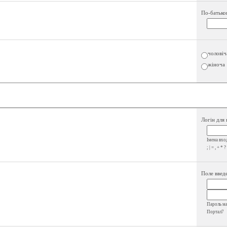
По-батько
чоловіч
жіноча
Логін для 
Імена вход
; | = , + * ?
Поле введе
Пароль має
Портал7