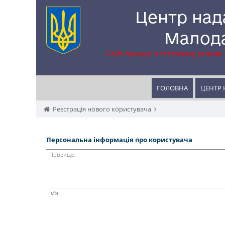
Центр над
Малода
Сайт працює в тестовому режимі
ГОЛОВНА
ЦЕНТР 
Реєстрація нового користувача
Персональна інформація про користувача
Прізвище:
Ім’я: