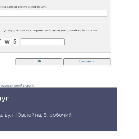
ення адреси електронної пошти
, підтвердіть, що ви є людина, набравши текст, який ви бачите на
передані третій стороні.
луг
, вул. Ювілейна, 5; робочий