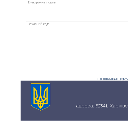
Електронна пошта:
Захисний код:
Персональні дані будуть
адреса: 62341, Харків