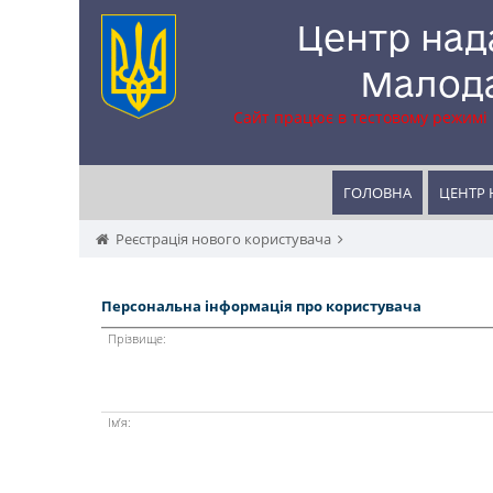
Центр над
Малода
Сайт працює в тестовому режимі
ГОЛОВНА
ЦЕНТР 
Реєстрація нового користувача
Персональна інформація про користувача
Прізвище:
Ім’я: