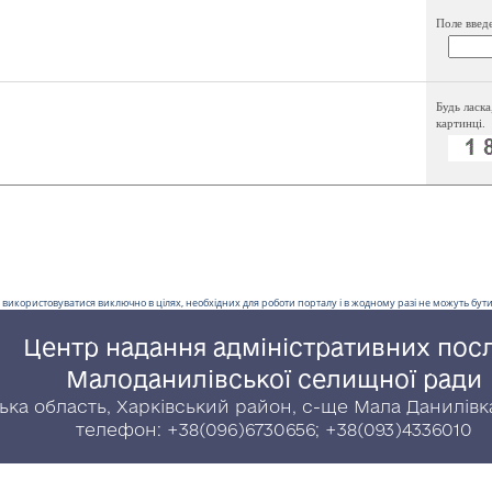
Поле введ
Будь ласка
картинці.
 використовуватися виключно в цілях, необхідних для роботи порталу і в жодному разі не можуть бути 
Центр надання адміністративних пос
Малоданилівської селищної ради
ська область, Харківський район, с-ще Мала Данилівка
телефон: +38(096)6730656; +38(093)4336010