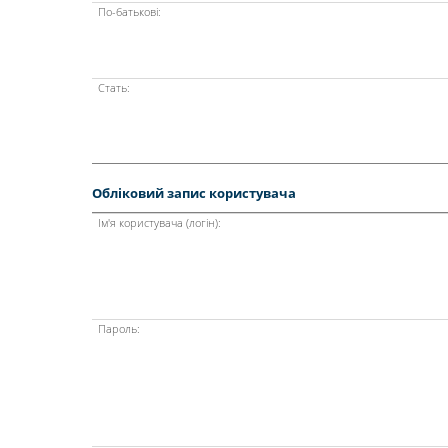
По-батькові:
Стать:
Обліковий запис користувача
Ім'я користувача (логін):
Пароль: