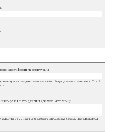
ві
а
вашої ідентифікації як користувача
у не можуть містити деякі символи та пробіл. Неприпустимими символами є: " ' / \ [ ] :
 < >
ння пароля і підтвердження для вашої авторизації
 складатися з 6-20 літер і обов'язковою є цифра, велика, маленька літера. Наприклад: