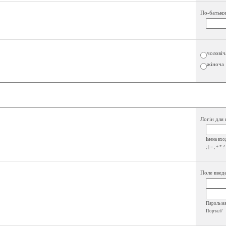
По-батько
чоловіч
жіноча
Логін для 
Імена вход
; | = , + * ?
Поле введе
Пароль має
Портал7