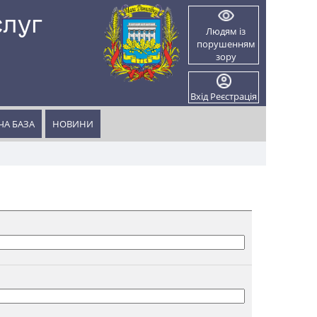
слуг
Людям із
порушенням
и
зору
Вхід
Реєстрація
А БАЗА
НОВИНИ