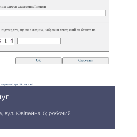
ення адреси електронної пошти
, підтвердіть, що ви є людина, набравши текст, який ви бачите на
передані третій стороні.
луг
, вул. Ювілейна, 5; робочий