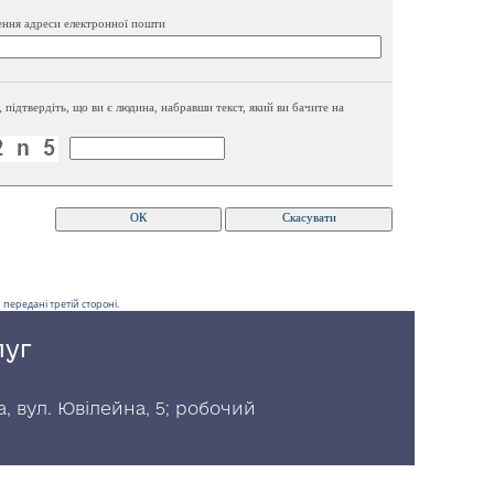
ення адреси електронної пошти
, підтвердіть, що ви є людина, набравши текст, який ви бачите на
передані третій стороні.
луг
, вул. Ювілейна, 5; робочий