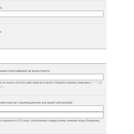
ві
а
вашої ідентифікації як користувача
у не можуть містити деякі символи та пробіл. Неприпустимими символами є: " ' / \ [ ] :
 < >
ння пароля і підтвердження для вашої авторизації
 складатися з 6-20 літер і обов'язковою є цифра, велика, маленька літера. Наприклад: