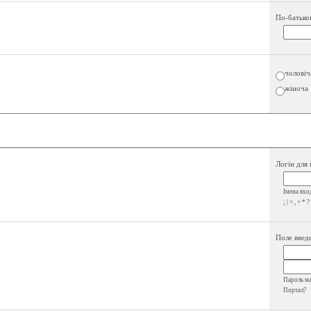
По-батько
чоловіч
жіноча
Логін для 
Імена вход
; | = , + * ?
Поле введе
Пароль має
Портал7