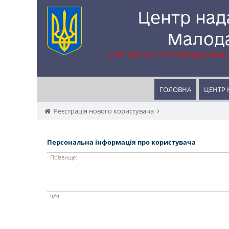
Центр над
Малода
Сайт працює в тестовому режимі
ГОЛОВНА
ЦЕНТР 
Реєстрація нового користувача
Персональна інформація про користувача
Прізвище:
Ім’я: