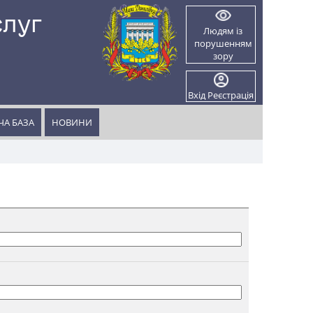
слуг
Людям із
порушенням
и
зору
Вхід
Реєстрація
А БАЗА
НОВИНИ