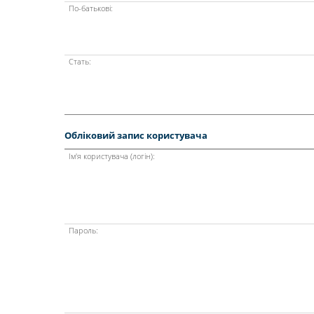
По-батькові:
Стать:
Обліковий запис користувача
Ім'я користувача (логін):
Пароль: