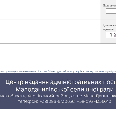
Поле введ
Будь ласка
картинці.
 використовуватися виключно в цілях, необхідних для роботи порталу і в жодному разі не можуть бути 
Центр надання адміністративних пос
Малоданилівської селищної ради
ська область, Харківський район, с-ще Мала Данилівка
телефон: +38(096)6730656; +38(093)4336010