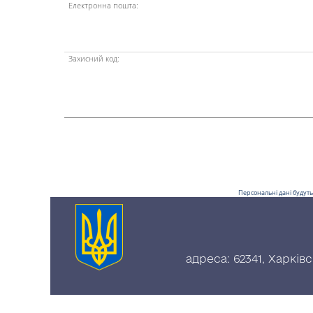
Електронна пошта:
Захисний код:
Персональні дані будуть
адреса: 62341, Харків