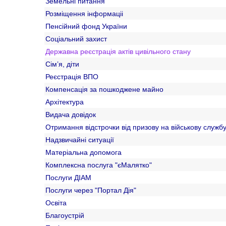
Земельні питання
Розміщення інформаціі
Пенсійний фонд України
Соціальний захист
Державна реєстрація актів цивільного стану
Сім’я, діти
Реєстрація ВПО
Компенсація за пошкоджене майно
Архітектура
Видача довідок
Отримання відстрочки від призову на військову служб
Надзвичайні ситуації
Матеріальна допомога
Комплексна послуга "єМалятко"
Послуги ДІАМ
Послуги через "Портал Дія"
Освіта
Благоустрій