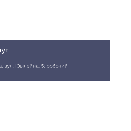
луг
, вул. Ювілейна, 5; робочий