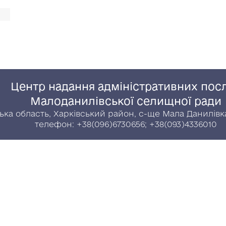
Центр надання адміністративних пос
Малоданилівської селищної ради
ська область, Харківський район, с-ще Мала Данилівка
телефон: +38(096)6730656; +38(093)4336010