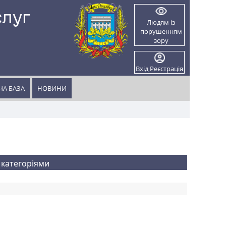
слуг
Людям із
порушенням
и
зору
Вхід
Реєстрація
А БАЗА
НОВИНИ
 категоріями