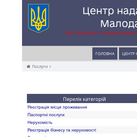
Центр над
Малода
Сайт працює в тестовому режимі
ГОЛОВНА
ЦЕНТР 
Послуги
Перелік категорій
Реєстрація місця проживання
Паспортні послуги
Нерухомість
Реєстрація бізнесу та нерухомості