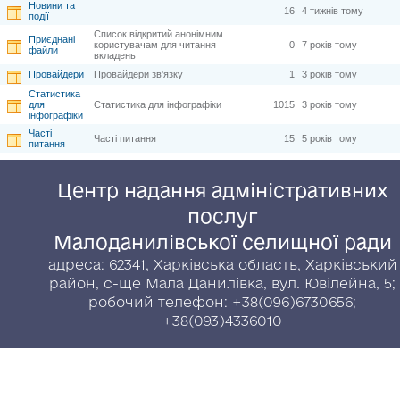
Новини та
16
4 тижнів тому
події
Список відкритий анонімним
Приєднані
користувачам для читання
0
7 років тому
файли
вкладень
Провайдери
Провайдери зв'язку
1
3 років тому
Статистика
для
Статистика для інфографіки
1015
3 років тому
інфографіки
Часті
Часті питання
15
5 років тому
питання
Центр надання адміністративних
послуг
Малоданилівської селищної ради
адреса: 62341, Харківська область, Харківський
район, с-ще Мала Данилівка, вул. Ювілейна, 5;
робочий телефон: +38(096)6730656;
+38(093)4336010