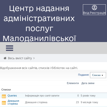
Центр надання
Вхід
Реєстрація
адміністративних
послуг
Малоданилівської
селищної ради
Toggle
navigation
Сайт працює в тестовому режимі
Весь вміст сайту
Відображення всіх сайтів, списків і бібліотек на сайті.
Подання:
Списки
Елементи
Дата зміни
Списки
Queries
Інформація про caml-запити
0
5 років тому
Домашня
Домашня сторінка
23
9 місяців тому
сторінка